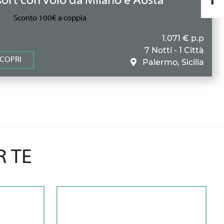
ort con volo da Milano e Aosta
Sconto 100€ a coppia
1.071 € p.p
7 Notti - 1 Città
COPRI
Palermo, Sicilia
R TE