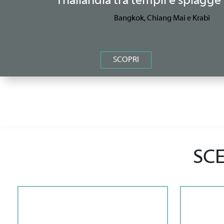
Thailandia tra templi e spiagge 
Bangkok, Chiang Mai e Krabi
SCOPRI
SCE