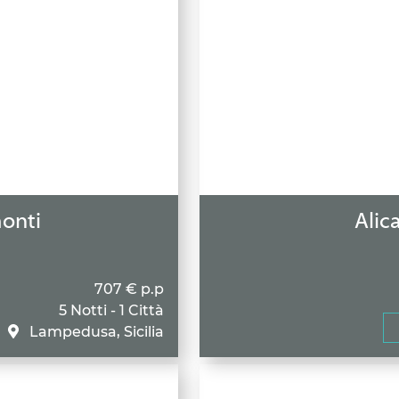
onti
Alica
707 € p.p
5 Notti - 1 Città
Lampedusa, Sicilia