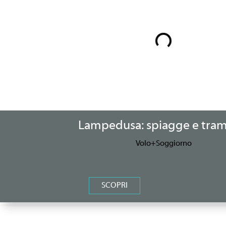
Lampedusa: spiagge e tram
Volo+Soggiorno
SCOPRI