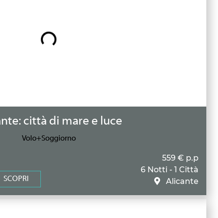
nte: città di mare e luce
Volo+Soggiorno
559 € p.p
6 Notti - 1 Città
SCOPRI
Alicante