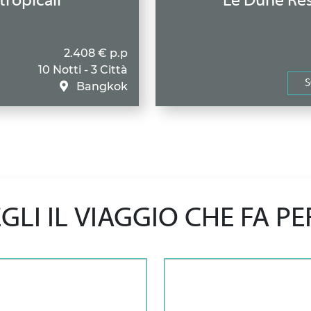
tropicali
Le Dune Res
2.408 € p.p
10 Notti - 3 Città
S
Bangkok
GLI IL VIAGGIO CHE FA PE